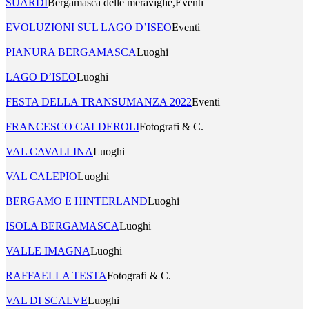
SUARDI
Bergamasca delle meraviglie,Eventi
EVOLUZIONI SUL LAGO D’ISEO
Eventi
PIANURA BERGAMASCA
Luoghi
LAGO D’ISEO
Luoghi
FESTA DELLA TRANSUMANZA 2022
Eventi
FRANCESCO CALDEROLI
Fotografi & C.
VAL CAVALLINA
Luoghi
VAL CALEPIO
Luoghi
BERGAMO E HINTERLAND
Luoghi
ISOLA BERGAMASCA
Luoghi
VALLE IMAGNA
Luoghi
RAFFAELLA TESTA
Fotografi & C.
VAL DI SCALVE
Luoghi