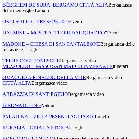
BÈRGHEM DE SURA. BERGAMO CITTÀ ALTA
Bergamasca
delle meraviglie,Luoghi
OSIO SOTTO – PRESEPE 2025
Eventi
DALMINE – MOSTRA “FUORI DAL QUADRO”
Eventi
MADONE – CHIESA DI SAN PANTALEONE
Bergamasca delle
meraviglie,Luoghi
TERRE COLLEONESCHE
Bergamasca video
MEZZOLDO – PASSO SAN MARCO INVERNALE
Itinerari
OMAGGIO A RINALDO DELLA VITE
Bergamasca video
CITTÀ ALTA
Bergamasca video
ABBAZZIA DI SANT’EGIDIO
Bergamasca video
BIRDWATCHING
Natura
PALADINA – VILLA PESENTI AGLIARDI
Luoghi
RURALIA – GIRA LA STORIA
Luoghi
BORGO DI CLANEZZO
Bergamasca delle meraviglie,Luoghi