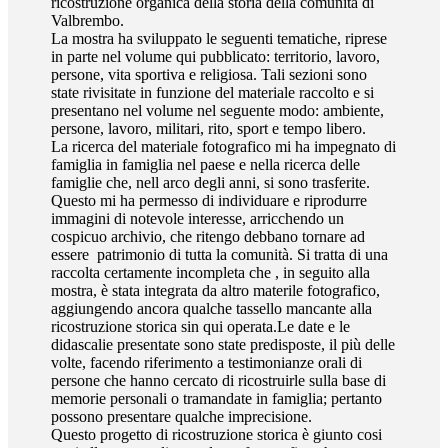
ricostruzione organica della storia della comunità di
Valbrembo.
La mostra ha sviluppato le seguenti tematiche, riprese
in parte nel volume qui pubblicato: territorio, lavoro,
persone, vita sportiva e religiosa. Tali sezioni sono
state rivisitate in funzione del materiale raccolto e si
presentano nel volume nel seguente modo: ambiente,
persone, lavoro, militari, rito, sport e tempo libero.
La ricerca del materiale fotografico mi ha impegnato di
famiglia in famiglia nel paese e nella ricerca delle
famiglie che, nell arco degli anni, si sono trasferite.
Questo mi ha permesso di individuare e riprodurre
immagini di notevole interesse, arricchendo un
cospicuo archivio, che ritengo debbano tornare ad
essere patrimonio di tutta la comunità. Si tratta di una
raccolta certamente incompleta che , in seguito alla
mostra, è stata integrata da altro materile fotografico,
aggiungendo ancora qualche tassello mancante alla
ricostruzione storica sin qui operata.Le date e le
didascalie presentate sono state predisposte, il più delle
volte, facendo riferimento a testimonianze orali di
persone che hanno cercato di ricostruirle sulla base di
memorie personali o tramandate in famiglia; pertanto
possono presentare qualche imprecisione.
Questo progetto di ricostruzione storica è giunto cosi