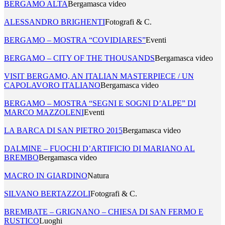
BERGAMO ALTA
Bergamasca video
ALESSANDRO BRIGHENTI
Fotografi & C.
BERGAMO – MOSTRA “COVIDIARES”
Eventi
BERGAMO – CITY OF THE THOUSANDS
Bergamasca video
VISIT BERGAMO, AN ITALIAN MASTERPIECE / UN
CAPOLAVORO ITALIANO
Bergamasca video
BERGAMO – MOSTRA “SEGNI E SOGNI D’ALPE” DI
MARCO MAZZOLENI
Eventi
LA BARCA DI SAN PIETRO 2015
Bergamasca video
DALMINE – FUOCHI D’ARTIFICIO DI MARIANO AL
BREMBO
Bergamasca video
MACRO IN GIARDINO
Natura
SILVANO BERTAZZOLI
Fotografi & C.
BREMBATE – GRIGNANO – CHIESA DI SAN FERMO E
RUSTICO
Luoghi