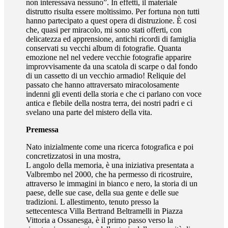
non interessava nessuno”. In effetti, il materiale
distrutto risulta essere moltissimo. Per fortuna non tutti
hanno partecipato a quest opera di distruzione. È cosi
che, quasi per miracolo, mi sono stati offerti, con
delicatezza ed apprensione, antichi ricordi di famiglia
conservati su vecchi album di fotografie. Quanta
emozione nel nel vedere vecchie fotografie apparire
improvvisamente da una scatola di scarpe o dal fondo
di un cassetto di un vecchio armadio! Reliquie del
passato che hanno attraversato miracolosamente
indenni gli eventi della storia e che ci parlano con voce
antica e flebile della nostra terra, dei nostri padri e ci
svelano una parte del mistero della vita.
Premessa
Nato inizialmente come una ricerca fotografica e poi
concretizzatosi in una mostra,
L angolo della memoria, è una iniziativa presentata a
Valbrembo nel 2000, che ha permesso di ricostruire,
attraverso le immagini in bianco e nero, la storia di un
paese, delle sue case, della sua gente e delle sue
tradizioni. L allestimento, tenuto presso la
settecentesca Villa Bertrand Beltramelli in Piazza
Vittoria a Ossanesga, è il primo passo verso la