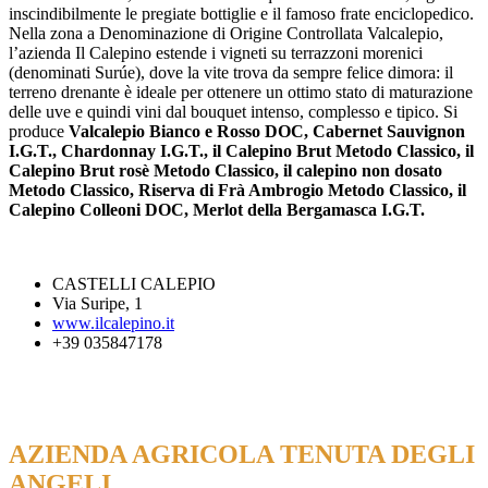
inscindibilmente le pregiate bottiglie e il famoso frate enciclopedico.
Nella zona a Denominazione di Origine Controllata Valcalepio,
l’azienda Il Calepino estende i vigneti su terrazzoni morenici
(denominati Surúe), dove la vite trova da sempre felice dimora: il
terreno drenante è ideale per ottenere un ottimo stato di maturazione
delle uve e quindi vini dal bouquet intenso, complesso e tipico. Si
produce
Valcalepio Bianco e Rosso DOC, Cabernet Sauvignon
I.G.T., Chardonnay I.G.T., il Calepino Brut Metodo Classico, il
Calepino Brut rosè Metodo Classico, il calepino non dosato
Metodo Classico, Riserva di Frà Ambrogio Metodo Classico, il
Calepino Colleoni DOC, Merlot della Bergamasca I.G.T.
CASTELLI CALEPIO
Via Suripe, 1
www.ilcalepino.it
+39 035847178
AZIENDA AGRICOLA TENUTA DEGLI
ANGELI