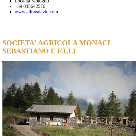
Località Mologno
+39 035642576
www.alfonsdavid.com
SOCIETA' AGRICOLA MONACI
SEBASTIANO E F.LLI