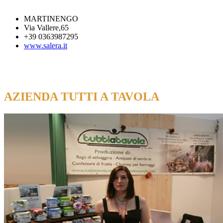
MARTINENGO
Via Vallere,65
+39 0363987295
www.salera.it
AZIENDA TUTTI A TAVOLA