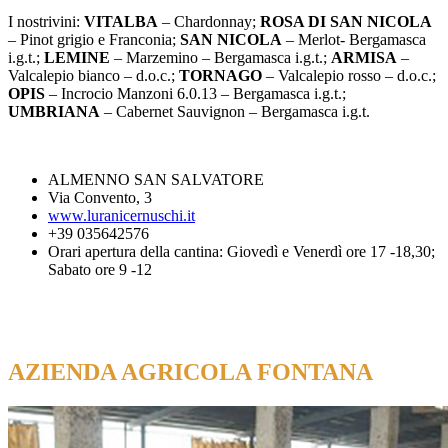
I nostrivini:
VITALBA
– Chardonnay;
ROSA DI SAN NICOLA
– Pinot grigio e Franconia;
SAN NICOLA
– Merlot- Bergamasca
i.g.t.;
LEMINE
– Marzemino – Bergamasca i.g.t.;
ARMISA
–
Valcalepio bianco – d.o.c.;
TORNAGO
– Valcalepio rosso – d.o.c.;
OPIS
– Incrocio Manzoni 6.0.13 – Bergamasca i.g.t.;
UMBRIANA
– Cabernet Sauvignon – Bergamasca i.g.t.
ALMENNO SAN SALVATORE
Via Convento, 3
www.luranicernuschi.it
+39 035642576
Orari apertura della cantina: Giovedì e Venerdì ore 17 -18,30;
Sabato ore 9 -12
AZIENDA AGRICOLA FONTANA