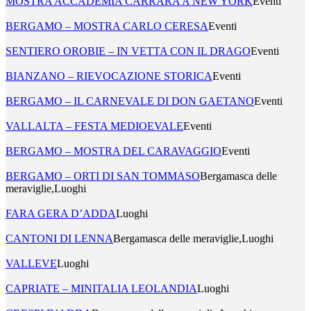
MOSTRA ACCADEMIA CARRARA A NEW YORK
Eventi
BERGAMO – MOSTRA CARLO CERESA
Eventi
SENTIERO OROBIE – IN VETTA CON IL DRAGO
Eventi
BIANZANO – RIEVOCAZIONE STORICA
Eventi
BERGAMO – IL CARNEVALE DI DON GAETANO
Eventi
VALLALTA – FESTA MEDIOEVALE
Eventi
BERGAMO – MOSTRA DEL CARAVAGGIO
Eventi
BERGAMO – ORTI DI SAN TOMMASO
Bergamasca delle
meraviglie,Luoghi
FARA GERA D’ADDA
Luoghi
CANTONI DI LENNA
Bergamasca delle meraviglie,Luoghi
VALLEVE
Luoghi
CAPRIATE – MINITALIA LEOLANDIA
Luoghi