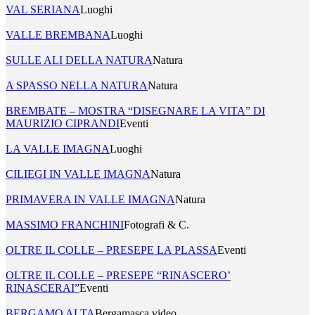
VAL SERIANA
Luoghi
VALLE BREMBANA
Luoghi
SULLE ALI DELLA NATURA
Natura
A SPASSO NELLA NATURA
Natura
BREMBATE – MOSTRA “DISEGNARE LA VITA” DI
MAURIZIO CIPRANDI
Eventi
LA VALLE IMAGNA
Luoghi
CILIEGI IN VALLE IMAGNA
Natura
PRIMAVERA IN VALLE IMAGNA
Natura
MASSIMO FRANCHINI
Fotografi & C.
OLTRE IL COLLE – PRESEPE LA PLASSA
Eventi
OLTRE IL COLLE – PRESEPE “RINASCERO’
RINASCERAI”
Eventi
BERGAMO ALTA
Bergamasca video