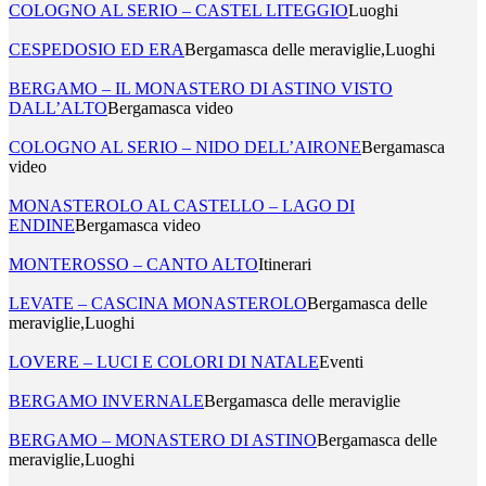
COLOGNO AL SERIO – CASTEL LITEGGIO
Luoghi
CESPEDOSIO ED ERA
Bergamasca delle meraviglie,Luoghi
BERGAMO – IL MONASTERO DI ASTINO VISTO
DALL’ALTO
Bergamasca video
COLOGNO AL SERIO – NIDO DELL’AIRONE
Bergamasca
video
MONASTEROLO AL CASTELLO – LAGO DI
ENDINE
Bergamasca video
MONTEROSSO – CANTO ALTO
Itinerari
LEVATE – CASCINA MONASTEROLO
Bergamasca delle
meraviglie,Luoghi
LOVERE – LUCI E COLORI DI NATALE
Eventi
BERGAMO INVERNALE
Bergamasca delle meraviglie
BERGAMO – MONASTERO DI ASTINO
Bergamasca delle
meraviglie,Luoghi