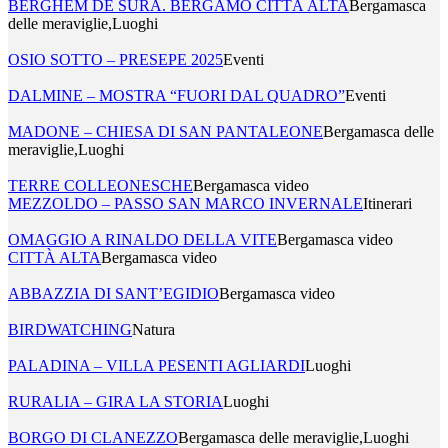
BÈRGHEM DE SURA. BERGAMO CITTÀ ALTA
Bergamasca
delle meraviglie,Luoghi
OSIO SOTTO – PRESEPE 2025
Eventi
DALMINE – MOSTRA “FUORI DAL QUADRO”
Eventi
MADONE – CHIESA DI SAN PANTALEONE
Bergamasca delle
meraviglie,Luoghi
TERRE COLLEONESCHE
Bergamasca video
MEZZOLDO – PASSO SAN MARCO INVERNALE
Itinerari
OMAGGIO A RINALDO DELLA VITE
Bergamasca video
CITTÀ ALTA
Bergamasca video
ABBAZZIA DI SANT’EGIDIO
Bergamasca video
BIRDWATCHING
Natura
PALADINA – VILLA PESENTI AGLIARDI
Luoghi
RURALIA – GIRA LA STORIA
Luoghi
BORGO DI CLANEZZO
Bergamasca delle meraviglie,Luoghi