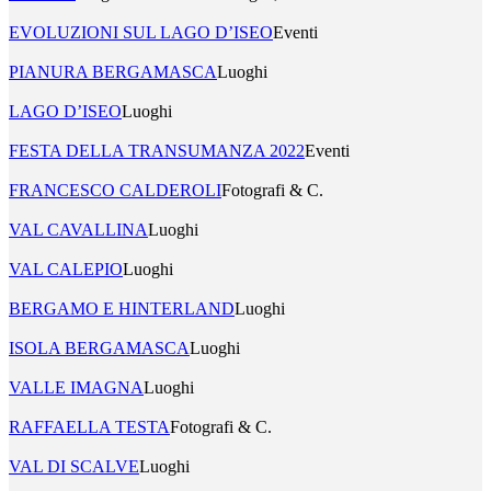
EVOLUZIONI SUL LAGO D’ISEO
Eventi
PIANURA BERGAMASCA
Luoghi
LAGO D’ISEO
Luoghi
FESTA DELLA TRANSUMANZA 2022
Eventi
FRANCESCO CALDEROLI
Fotografi & C.
VAL CAVALLINA
Luoghi
VAL CALEPIO
Luoghi
BERGAMO E HINTERLAND
Luoghi
ISOLA BERGAMASCA
Luoghi
VALLE IMAGNA
Luoghi
RAFFAELLA TESTA
Fotografi & C.
VAL DI SCALVE
Luoghi