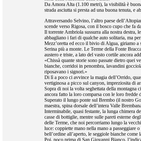
Da Amora Alta (1.100 metri), la visibilità è buona
strada asciutta si presta ad una buona tenuta, e a
Attraversando Selvino, l’altro paese dell’Altopia
scende verso Rigosa, con il bosco cupo che fa da 
Il torrente Ambriola sussurra alla nostra destra, l
abbagliano i fari di qualche auto solitaria, ma per 
Mezz’oretta ed ecco il bivio di Algua, giriamo a 
Serina più a monte. Le Terme della Fonte Bracca 
austero e triste, a lato del vasto cortile ancora a
«Chissà quante storie sono passate dietro quei vet
bianche, corridoi in penombra, lavandini gocciol
riposavano i signori.»
Di lì a poco ci avvince la magia dell’Orrido, quas
vertiginosa a picco sul canyon, impreziosita di arab
Sopra di noi la volta seghettata della montagna c
ancora fatto la loro comparsa con le loro fredde 
Superato il lungo ponte sul Brembo (il nostro Gold
maestra, spina dorsale dell’intera Valle Bremban
Interminabile, quasi festante, la lunga chimera del
casse di bottiglie, mentre sulle pareti esterne de
delle Terme, che noi percorriamo lungo la vecchia
luce: coppiette mano nella mano a passeggiare o sos
bell’ordine all’aperto, le seggiole bianche come 
Poi, poco prima di San Giovanni Bianco, l’indicazi