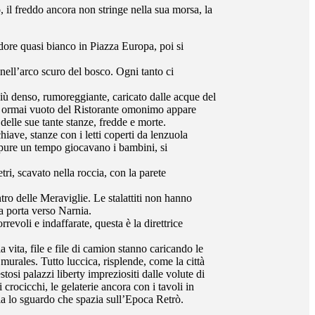
, il freddo ancora non stringe nella sua morsa, la
ndore quasi bianco in Piazza Europa, poi si
i nell’arco scuro del bosco. Ogni tanto ci
più denso, rumoreggiante, caricato dalle acque del
io ormai vuoto del Ristorante omonimo appare
 delle sue tante stanze, fredde e morte.
iave, stanze con i letti coperti da lenzuola
ppure un tempo giocavano i bambini, si
ri, scavato nella roccia, con la parete
ro delle Meraviglie. Le stalattiti non hanno
a porta verso Narnia.
evoli e indaffarate, questa è la direttrice
a vita, file e file di camion stanno caricando le
 murales. Tutto luccica, risplende, come la città
osi palazzi liberty impreziositi dalle volute di
 crocicchi, le gelaterie ancora con i tavoli in
lla lo sguardo che spazia sull’Epoca Retrò.