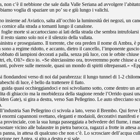
, non c’è il nebbione che sale dalla Valle Seriana ad avvolgere l’abitato
bbiamo voglia di spaziare un po’ su e giù lungo i valichi.
no insieme ad Aviatico, salta all’occhio la luminosità dei negozi, un ca
cornice alla strada a tornanti lungo il canalone.
e foglie morte si accartocciano ai lati della strada che sembra intrufolars
il resto siamo solo noi e il silenzio della vallata.
sinistra e proseguiamo. Il torrente, che ora preden il nome di Ambra, è 
sono a regime ridotto, e accanto, dietro il cancello, l’imponente gusc
ddobbato di lampioni decorati a palla, senza più luce, con le orbite chiuse
ri, eh, Oli?» dico io. «Se sbirciassimo ora, troveremmo porte chiuse a ch
anti, polvere sulle mensole, quasi un mondo di spiriti oltrepassati.» «E
i fiondandosi verso di noi dal parabrezza: il lungo tunnel di 1-2 chilomet
eschi di luce, è bello da trattenere il fiato.
i guida quasi occhieggiandoci e noi scivoliamo sotto, come dentro un ant
dita di ghiaccio ma la morbidezza della stagione rende l’Orrido quasi un
en Gate), si gira a destra, verso San Pellegrino. Le auto sfrecciano scorr
a.
l’industria San Pellegrino ci scivola a lato, verso il Brembo. Qui ferve l
gli enormi capannoni svettano, eleganti e modaioli, decorativi manifesti e
 provinciale, con la sua lunga passeggiata a belvedere del fiume, i maest
tare vicino alle balaustre in pietra barocca, ragazzi a frotte in attesa ai
la panna, in attesa di qualcuno che non c’è. Lo scrosciare dell’acqua cu
one per Antea, si gira a destra e si sale.