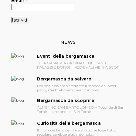
Email
*
NEWS
Eventi della bergamasca
BERGAMASCA GIORNATE DEI CASTELLI,
PALAZZI E BORGHI MEDIEVALI VIENI A SCOP..
Bergamasca da salvare
Noi non abbiamo ereditato il mondo dai nostri
padri, ma lo abbiamo avuto in pres..
Bergamasca da scoprire
ALMENNO SAN BARTOLOMEO – Rotonda di San
Tomè La rotonda di San Tomè..
Curiosità della bergamasca
Il mondo è bello perché è strano: se fosse tutto
regolare, sarebbe alquanto noio..